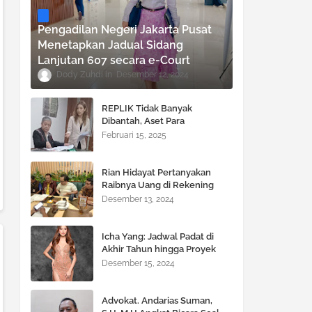
Pengadilan Negeri Jakarta Pusat
Menetapkan Jadual Sidang
Lanjutan 607 secara e-Court
Dody Zuhdi
Desember 12, 2024
REPLIK Tidak Banyak
Dibantah, Aset Para
TERGUGAT Terancam di SITA
Februari 15, 2025
!!!
Rian Hidayat Pertanyakan
Raibnya Uang di Rekening
Bank BNI Cabang Fatmawati
Desember 13, 2024
Icha Yang: Jadwal Padat di
Akhir Tahun hingga Proyek
Besar di 2025
Desember 15, 2024
Advokat. Andarias Suman,