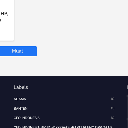
 HP,
n
Muat
postingan
lainnya
Labels
(1)
AGAMA
(1)
BANTEN
(1)
CEO INDONESIA
CEO INDONESIA.BIZ.ID >DPP GAAS >RAPAT PLENO DPP GAAS >JAKARTA PUSAT>HOTNEWS>