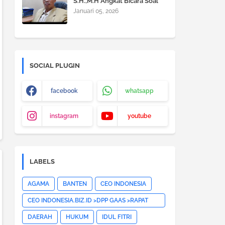
S.H.,M.H Angkat Bicara Soal
KUHP dan KUHAP yang Baru
Januari 05, 2026
diberlakukan Pemerintah
SOCIAL PLUGIN
facebook
whatsapp
instagram
youtube
LABELS
AGAMA
BANTEN
CEO INDONESIA
CEO INDONESIA.BIZ.ID >DPP GAAS >RAPAT
PLENO DPP GAAS >JAKARTA
DAERAH
HUKUM
IDUL FITRI