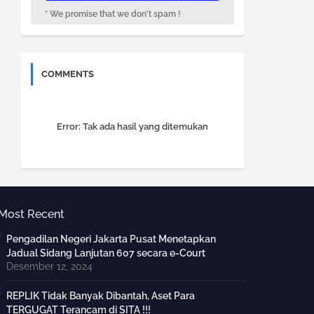
* We promise that we don't spam !
COMMENTS
Error:
Tak ada hasil yang ditemukan
Most Recent
Pengadilan Negeri Jakarta Pusat Menetapkan
Jadual Sidang Lanjutan 607 secara e-Court
Desember 12, 2024
REPLIK Tidak Banyak Dibantah, Aset Para
TERGUGAT Terancam di SITA !!!