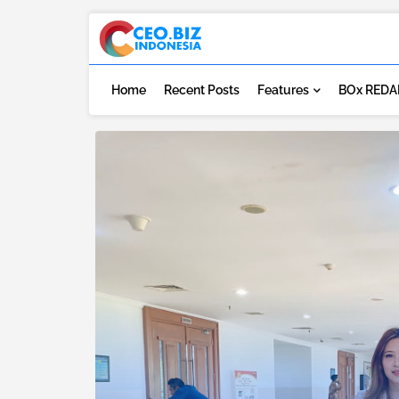
Home
Recent Posts
Features
BOx REDA