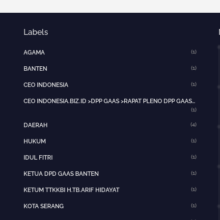
Labels
(1)
AGAMA
(1)
BANTEN
(1)
CEO INDONESIA
CEO INDONESIA.BIZ.ID >DPP GAAS >RAPAT PLENO DPP GAAS >JAKARTA PUSAT>HOTNEWS>
(1)
(4)
DAERAH
(1)
HUKUM
(1)
IDUL FITRI
(1)
KETUA DPD GAAS BANTEN
(1)
KETUM TTKKBI H.TB.ARIF HIDAYAT
(1)
KOTA SERANG