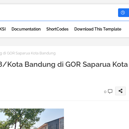
KSI
Documentation
ShortCodes
Download This Template
g di GOR Saparua Kota Bandung
8/Kota Bandung di GOR Saparua Kota
0