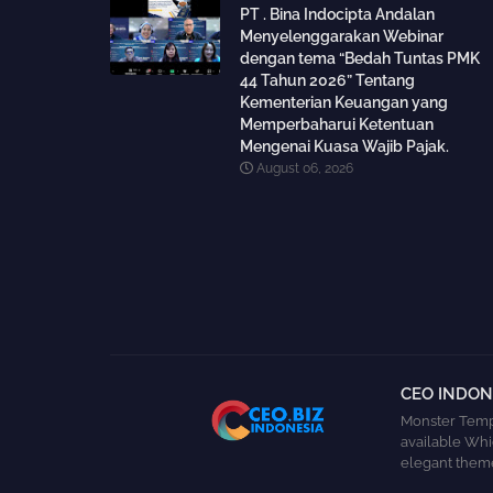
PT . Bina Indocipta Andalan
Menyelenggarakan Webinar
dengan tema “Bedah Tuntas PMK
44 Tahun 2026” Tentang
Kementerian Keuangan yang
Memperbaharui Ketentuan
Mengenai Kuasa Wajib Pajak.
August 06, 2026
CEO INDONE
Monster Templ
available Whi
elegant theme