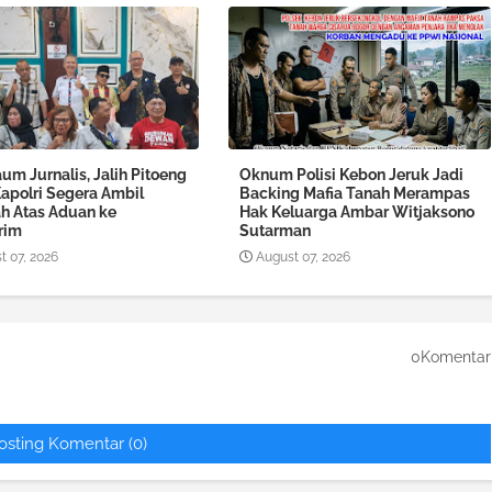
um Jurnalis, Jalih Pitoeng
Oknum Polisi Kebon Jeruk Jadi
Kapolri Segera Ambil
Backing Mafia Tanah Merampas
h Atas Aduan ke
Hak Keluarga Ambar Witjaksono
rim
Sutarman
t 07, 2026
August 07, 2026
0Komentar
osting Komentar (0)