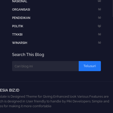
(2)
NASIONAL
(1)
ORGANISASI
(1)
PENDIDIKAN
(5)
POLITIK
(1)
TTKKBI
(1)
WINARSIH
Search This Blog
SIA BIZ.ID
ate is Designed Theme for Giving Enhanced look Various Features are
ch is designed in User friendly to handle by Piki Developers. Simple and
s for making it more comfortable