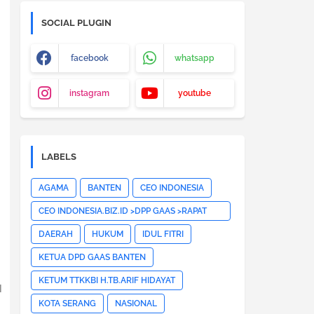
SOCIAL PLUGIN
facebook
whatsapp
instagram
youtube
LABELS
AGAMA
BANTEN
CEO INDONESIA
CEO INDONESIA.BIZ.ID >DPP GAAS >RAPAT
PLENO DPP GAAS >JAKARTA
DAERAH
HUKUM
IDUL FITRI
PUSAT>HOTNEWS>
KETUA DPD GAAS BANTEN
KETUM TTKKBI H.TB.ARIF HIDAYAT
I
KOTA SERANG
NASIONAL