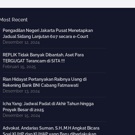
Most Recent
Pengadilan Negeri Jakarta Pusat Menetapkan
Jadual Sidang Lanjutan 607 secara e-Court
Desember 12, 2024
REPLIK Tidak Banyak Dibantah, Aset Para
TERGUGAT Terancam di SITA !!!
Februari 15, 2025
Rian Hidayat Pertanyakan Raibnya Uang di
Rekening Bank BNI Cabang Fatmawati
Desember 13, 2024
Icha Yang: Jadwal Padat di Akhir Tahun hingga
Proyek Besar di 2025
Desember 15, 2024
Advokat. Andarias Suman, S.H.,M.H Angkat Bicara
Soal KUHP dan KUHAP yang Baru diberlakukan