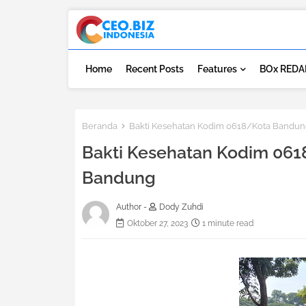
Home
Recent Posts
Features
BOx REDA
Beranda
Bakti Kesehatan Kodim 0618/Kota Bandun
Bakti Kesehatan Kodim 061
Bandung
Author -
Dody Zuhdi
Oktober 27, 2023
1 minute read