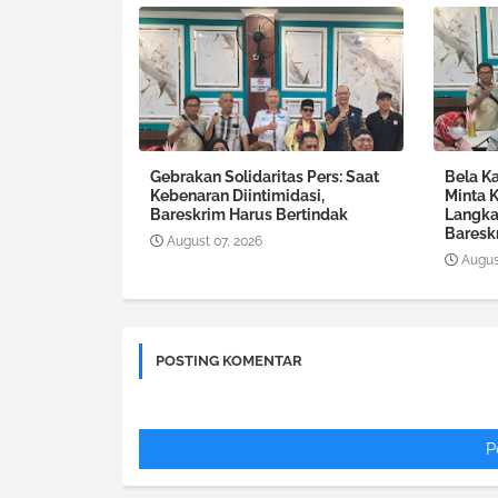
Gebrakan Solidaritas Pers: Saat
Bela Ka
Kebenaran Diintimidasi,
Minta 
Bareskrim Harus Bertindak
Langka
Baresk
August 07, 2026
Augus
POSTING KOMENTAR
P