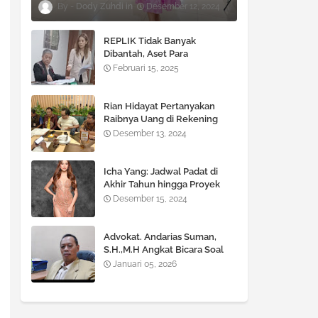
Dody Zuhdi
Desember 12, 2024
REPLIK Tidak Banyak
Dibantah, Aset Para
TERGUGAT Terancam di SITA
Februari 15, 2025
!!!
Rian Hidayat Pertanyakan
Raibnya Uang di Rekening
Bank BNI Cabang Fatmawati
Desember 13, 2024
Icha Yang: Jadwal Padat di
Akhir Tahun hingga Proyek
Besar di 2025
Desember 15, 2024
Advokat. Andarias Suman,
S.H.,M.H Angkat Bicara Soal
KUHP dan KUHAP yang Baru
Januari 05, 2026
diberlakukan Pemerintah