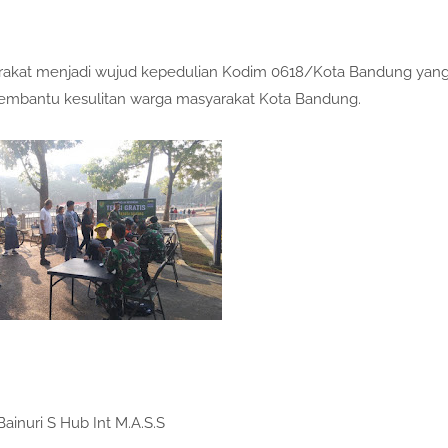
rakat menjadi wujud kepedulian Kodim 0618/Kota Bandung yan
membantu kesulitan warga masyarakat Kota Bandung.
ainuri S Hub Int M.A.S.S