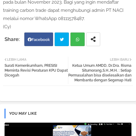
pada bulan November 2023. Bagi yang ingin mendaftar
training carbon trade dapat menghubungi admin PT NACI
melalui nomor WhatsApp 08111578487.
(Cy)
Facebook
Twi
Wh
LEBIH LAMA
LEBIH BARU
Surati Kemenkumham, PRESISI
Ketua Umum AMDD, Dr.Dra. Risma
tter
atsa
Meminta Revisi Peraturan KPU Dapat
Situmorang,S.H.,M.H. : Setiap
Dicegah
Permasalahan bisa diselesaikan dan
Membantu dengan Segenap Hati
pp
YOU MAY LIKE