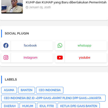
KUHP dan KUHAP yang Baru diberlakukan Pemerintah
Januari 05, 2026
SOCIAL PLUGIN
facebook
whatsapp
instagram
youtube
LABELS
AGAMA
BANTEN
CEO INDONESIA
CEO INDONESIA.BIZ.ID >DPP GAAS >RAPAT PLENO DPP GAAS >JAKARTA
PUSAT>HOTNEWS>
DAERAH
HUKUM
IDUL FITRI
KETUA DPD GAAS BANTEN