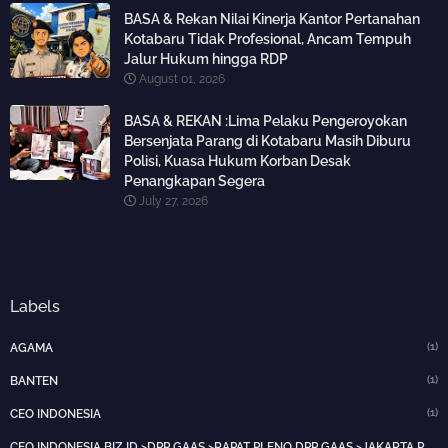
BASA & Rekan Nilai Kinerja Kantor Pertanahan
Kotabaru Tidak Profesional, Ancam Tempuh
Jalur Hukum hingga RDP
August 01, 2026
BASA & REKAN :Lima Pelaku Pengeroyokan
Bersenjata Parang di Kotabaru Masih Diburu
Polisi, Kuasa Hukum Korban Desak
Penangkapan Segera
July 27, 2026
Labels
(1)
AGAMA
(1)
BANTEN
(1)
CEO INDONESIA
CEO INDONESIA.BIZ.ID >DPP GAAS >RAPAT PLENO DPP GAAS >JAKARTA PUSAT>HOTNEWS>