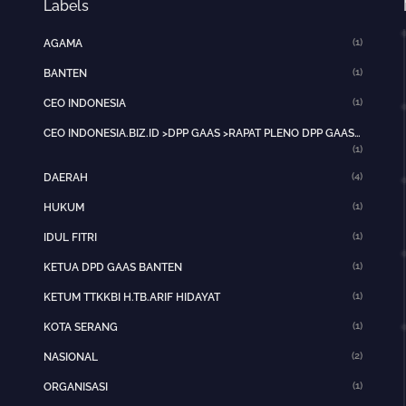
Labels
(1)
AGAMA
(1)
BANTEN
(1)
CEO INDONESIA
CEO INDONESIA.BIZ.ID >DPP GAAS >RAPAT PLENO DPP GAAS >JAKARTA PUSAT>HOTNEWS>
(1)
(4)
DAERAH
(1)
HUKUM
(1)
IDUL FITRI
(1)
KETUA DPD GAAS BANTEN
(1)
KETUM TTKKBI H.TB.ARIF HIDAYAT
(1)
KOTA SERANG
(2)
NASIONAL
(1)
ORGANISASI