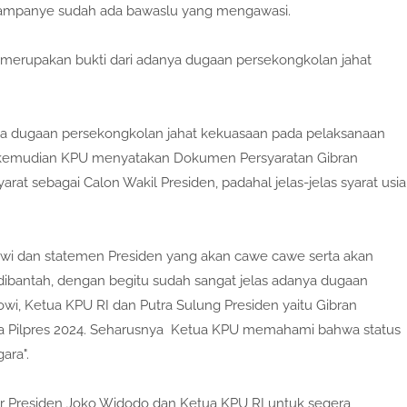
erkampanye sudah ada bawaslu yang mengawasi.
 merupakan bukti dari adanya dugaan persekongkolan jahat
a dugaan persekongkolan jahat kekuasaan pada pelaksanaan
a kemudian KPU menyatakan Dokumen Persyaratan Gibran
t sebagai Calon Wakil Presiden, padahal jelas-jelas syarat usia
owi dan statemen Presiden yang akan cawe cawe serta akan
 dibantah, dengan begitu sudah sangat jelas adanya dugaan
wi, Ketua KPU RI dan Putra Sulung Presiden yaitu Gibran
a Pilpres 2024. Seharusnya Ketua KPU memahami bahwa status
ara".
r Presiden Joko Widodo dan Ketua KPU RI untuk segera