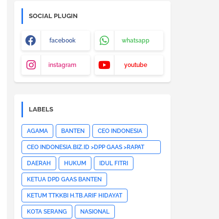
SOCIAL PLUGIN
facebook
whatsapp
instagram
youtube
LABELS
AGAMA
BANTEN
CEO INDONESIA
CEO INDONESIA.BIZ.ID >DPP GAAS >RAPAT
PLENO DPP GAAS >JAKARTA
DAERAH
HUKUM
IDUL FITRI
PUSAT>HOTNEWS>
KETUA DPD GAAS BANTEN
KETUM TTKKBI H.TB.ARIF HIDAYAT
KOTA SERANG
NASIONAL