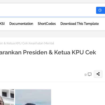
KSI
Documentation
ShortCodes
Download This Template
den & Ketua KPU Cek Kesehatan Mental
Sarankan Presiden & Ketua KPU Cek
0