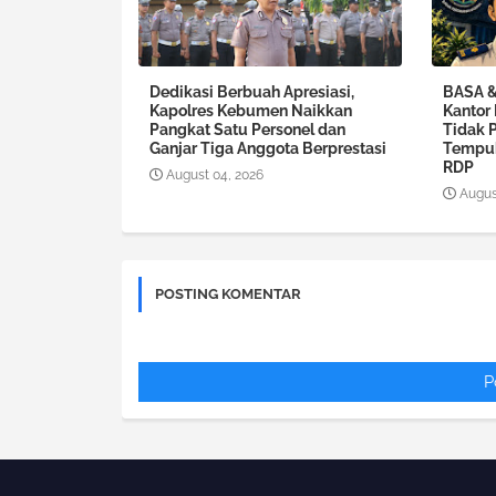
Dedikasi Berbuah Apresiasi,
BASA & 
Kapolres Kebumen Naikkan
Kantor
Pangkat Satu Personel dan
Tidak 
Ganjar Tiga Anggota Berprestasi
Tempuh
RDP
August 04, 2026
Augus
POSTING KOMENTAR
P