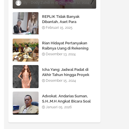
Dody Zuhdi
Desember 12, 2024
REPLIK Tidak Banyak
Dibantah, Aset Para
TERGUGAT Terancam di SITA
Februari 15, 2025
!!!
Rian Hidayat Pertanyakan
Raibnya Uang di Rekening
Bank BNI Cabang Fatmawati
Desember 13, 2024
Icha Yang: Jadwal Padat di
Akhir Tahun hingga Proyek
Besar di 2025
Desember 15, 2024
Advokat. Andarias Suman,
S.H.,M.H Angkat Bicara Soal
KUHP dan KUHAP yang Baru
Januari 05, 2026
diberlakukan Pemerintah