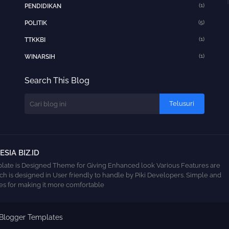
(1)
PENDIDIKAN
(5)
POLITIK
(1)
TTKKBI
(1)
WINARSIH
Search This Blog
SIA BIZ.ID
ate is Designed Theme for Giving Enhanced look Various Features are
ch is designed in User friendly to handle by Piki Developers. Simple and
s for making it more comfortable
 Blogger Templates