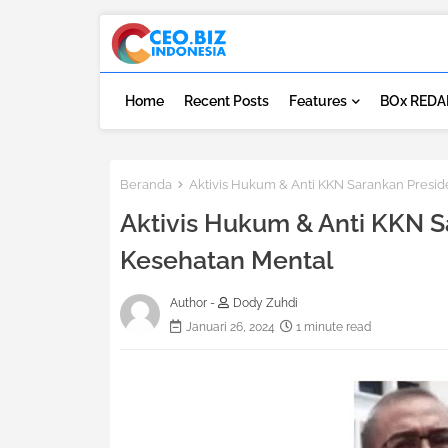
Home
Recent Posts
Features
BOx REDA
Beranda
Aktivis Hukum & Anti KKN Sarankan Presi
Aktivis Hukum & Anti KKN 
Kesehatan Mental
Author -
Dody Zuhdi
Januari 26, 2024
1 minute read