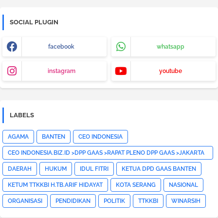
SOCIAL PLUGIN
facebook
whatsapp
instagram
youtube
LABELS
AGAMA
BANTEN
CEO INDONESIA
CEO INDONESIA.BIZ.ID >DPP GAAS >RAPAT PLENO DPP GAAS >JAKARTA
PUSAT>HOTNEWS>
DAERAH
HUKUM
IDUL FITRI
KETUA DPD GAAS BANTEN
KETUM TTKKBI H.TB.ARIF HIDAYAT
KOTA SERANG
NASIONAL
ORGANISASI
PENDIDIKAN
POLITIK
TTKKBI
WINARSIH