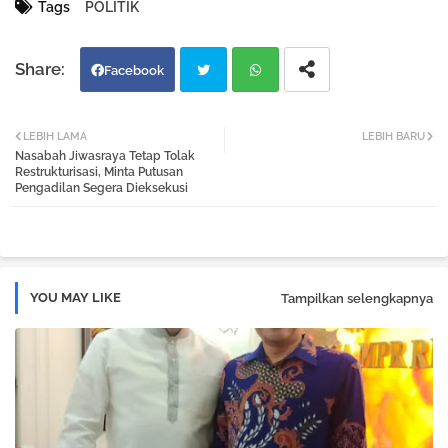
Tags
POLITIK
Facebook
Twi
Wh
LEBIH LAMA
LEBIH BARU
Nasabah Jiwasraya Tetap Tolak
tter
atsa
Restrukturisasi, Minta Putusan
Pengadilan Segera Dieksekusi
pp
YOU MAY LIKE
Tampilkan selengkapnya