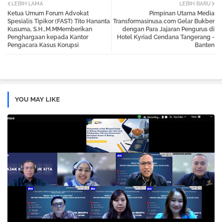
LEBIH LAMA
LEBIH BARU
Ketua Umum Forum Advokat
Pimpinan Utama Media
tter
atsa
Spesialis Tipikor (FAST) Tito Hananta
Transformasinusa.com Gelar Bukber
Kusuma, S.H.,M.MMemberikan
dengan Para Jajaran Pengurus di
Penghargaan kepada Kantor
Hotel Kyriad Cendana Tangerang -
pp
Pengacara Kasus Korupsi
Banten
YOU MAY LIKE