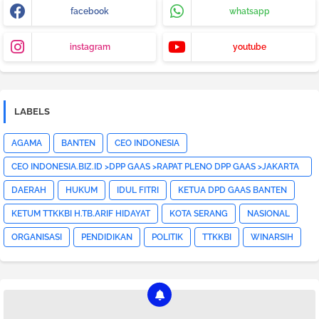
facebook
whatsapp
instagram
youtube
LABELS
AGAMA
BANTEN
CEO INDONESIA
CEO INDONESIA.BIZ.ID >DPP GAAS >RAPAT PLENO DPP GAAS >JAKARTA
PUSAT>HOTNEWS>
DAERAH
HUKUM
IDUL FITRI
KETUA DPD GAAS BANTEN
KETUM TTKKBI H.TB.ARIF HIDAYAT
KOTA SERANG
NASIONAL
ORGANISASI
PENDIDIKAN
POLITIK
TTKKBI
WINARSIH