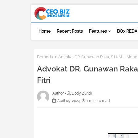
Home
Recent Posts
Features
BOx REDA
Beranda
Advokat DR. Gunawan Raka, S.H.,M.H Mengu
Advokat DR. Gunawan Raka,
Fitri
Author -
Dody Zuhdi
April 09, 2024
1 minute read