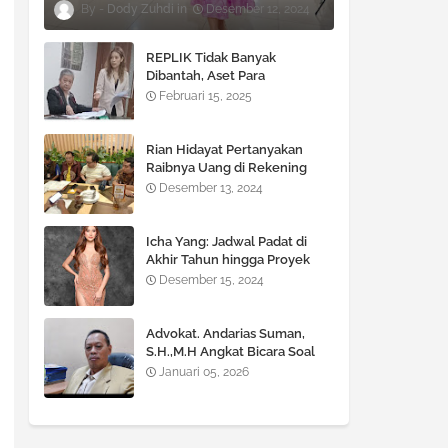
Dody Zuhdi
Desember 12, 2024
REPLIK Tidak Banyak
Dibantah, Aset Para
TERGUGAT Terancam di SITA
Februari 15, 2025
!!!
Rian Hidayat Pertanyakan
Raibnya Uang di Rekening
Bank BNI Cabang Fatmawati
Desember 13, 2024
Icha Yang: Jadwal Padat di
Akhir Tahun hingga Proyek
Besar di 2025
Desember 15, 2024
Advokat. Andarias Suman,
S.H.,M.H Angkat Bicara Soal
KUHP dan KUHAP yang Baru
Januari 05, 2026
diberlakukan Pemerintah