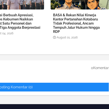
si Berbuah Apresiasi,
BASA & Rekan Nilai Kinerja
es Kebumen Naikkan
Kantor Pertanahan Kotabaru
t Satu Personel dan
Tidak Profesional, Ancam
 Tiga Anggota Berprestasi
Tempuh Jalur Hukum hingga
RDP
t 04, 2026
August 01, 2026
0Komentar
osting Komentar (0)