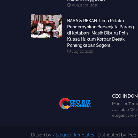
August 01, 2026
BASA & REKAN :Lima Pelaku
Pengeroyokan Bersenjata Parang
di Kotabaru Masih Diburu Polisi,
Kuasa Hukum Korban Desak
Penangkapan Segera
July 27, 2026
CEO INDONE
Monster Templ
available Whi
elegant theme
Design by -
Blogger Templates
| Distributed by
Free