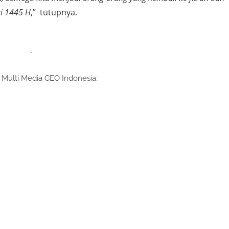
i 1445 H
,”
tutupnya.
.
] Multi Media CEO Indonesia: