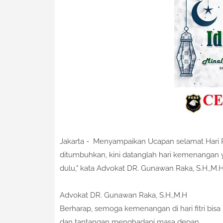
Jakarta - Menyampaikan Ucapan selamat Hari Raya
ditumbuhkan, kini datanglah hari kemenangan y
dulu," kata Advokat DR. Gunawan Raka, S.H.,M.
Advokat DR. Gunawan Raka, S.H.,M.H
B
erharap, semoga kemenangan di hari fitri bi
dan tantangan menghadapi masa depan.