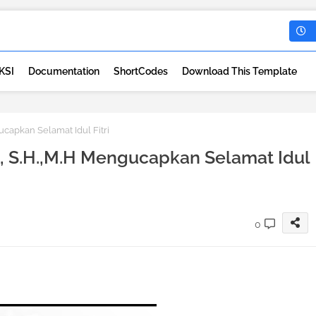
KSI
Documentation
ShortCodes
Download This Template
capkan Selamat Idul Fitri
 S.H.,M.H Mengucapkan Selamat Idul
0