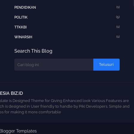
(1)
PENDIDIKAN
(5)
POLITIK
(1)
TTKKBI
(1)
WINARSIH
Search This Blog
SIA BIZ.ID
ate is Designed Theme for Giving Enhanced look Various Features are
ch is designed in User friendly to handle by Piki Developers. Simple and
s for making it more comfortable
 Blogger Templates