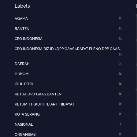
Labels
(1)
AGAMA
(1)
BANTEN
(1)
CEO INDONESIA
CEO INDONESIA.BIZ.ID >DPP GAAS >RAPAT PLENO DPP GAAS >JAKARTA PUSAT>HOTNEWS>
(1)
(4)
DAERAH
(1)
HUKUM
(1)
IDUL FITRI
(1)
KETUA DPD GAAS BANTEN
(1)
KETUM TTKKBI H.TB.ARIF HIDAYAT
(1)
KOTA SERANG
(2)
NASIONAL
(1)
ORGANISASI