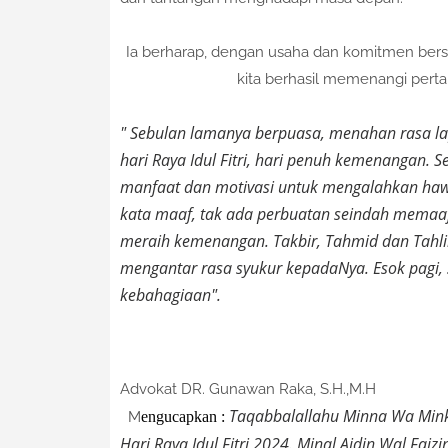
Ia berharap, dengan usaha dan komitmen ber
kita berhasil memenangi pert
" Sebulan lamanya berpuasa, menahan rasa 
hari Raya Idul Fitri, hari penuh kemenangan
manfaat dan motivasi untuk mengalahkan ha
kata maaf, tak ada perbuatan seindah memaaf
meraih kemenangan. Takbir, Tahmid dan Tah
mengantar rasa syukur kepadaNya. Esok pagi, 
kebahagiaan".
Advokat DR. Gunawan Raka, S.H.,M.H
Taqabbalallahu Minna Wa Mink
M
engucapkan :
Hari Raya Idul Fitri 2024. Minal Aidin Wal Fai