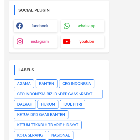
SOCIAL PLUGIN
facebook
whatsapp
instagram
youtube
LABELS
AGAMA
BANTEN
CEO INDONESIA
CEO INDONESIA.BIZ.ID >DPP GAAS >RAPAT
PLENO DPP GAAS >JAKARTA
DAERAH
HUKUM
IDUL FITRI
PUSAT>HOTNEWS>
KETUA DPD GAAS BANTEN
KETUM TTKKBI H.TB.ARIF HIDAYAT
KOTA SERANG
NASIONAL