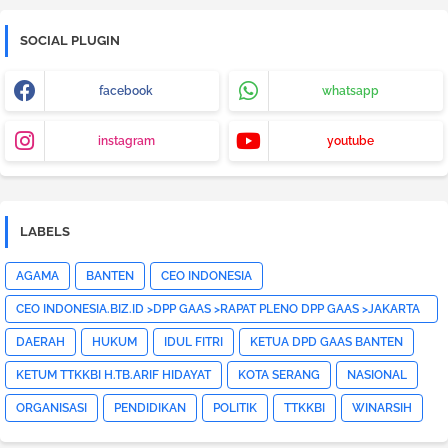
SOCIAL PLUGIN
facebook
whatsapp
instagram
youtube
LABELS
AGAMA
BANTEN
CEO INDONESIA
CEO INDONESIA.BIZ.ID >DPP GAAS >RAPAT PLENO DPP GAAS >JAKARTA
PUSAT>HOTNEWS>
DAERAH
HUKUM
IDUL FITRI
KETUA DPD GAAS BANTEN
KETUM TTKKBI H.TB.ARIF HIDAYAT
KOTA SERANG
NASIONAL
ORGANISASI
PENDIDIKAN
POLITIK
TTKKBI
WINARSIH