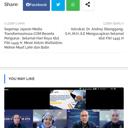
Facebook
Twi
Wh
LEBIH LAMA
LEBIH BARU
Segenap Jajaran Media
Advokat. Dr. Andrey Sitanggang,
tter
atsa
Transformasinusa.COM Beserta
S.H.,M.H.,S.E Mengucapkan Selamat
Pengurus : Selamat Hari Raya Idul
Idul Fitri 1445 H
Fitri 1445 H. Minal Aidzin Walfaidzin,
pp
Mohon Maaf Lahir dan Batin
YOU MAY LIKE