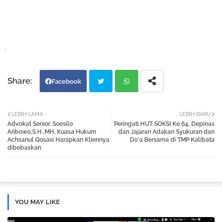
.
Facebook
Twi
Wh
LEBIH LAMA
LEBIH BARU
Advokat Senior. Soesilo
Peringati HUT SOKSI Ke 64, Depinas
tter
atsa
Aribowo,S.H.,MH, Kuasa Hukum
dan Jajaran Adakan Syukuran dan
Achsanul Qosasi Harapkan Kliennya
Do'a Bersama di TMP Kalibata
dibebaskan
pp
YOU MAY LIKE