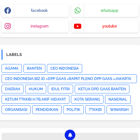
facebook
whatsapp
instagram
youtube
LABELS
AGAMA
BANTEN
CEO INDONESIA
CEO INDONESIA.BIZ.ID >DPP GAAS >RAPAT PLENO DPP GAAS >JAKARTA
PUSAT>HOTNEWS>
DAERAH
HUKUM
IDUL FITRI
KETUA DPD GAAS BANTEN
KETUM TTKKBI H.TB.ARIF HIDAYAT
KOTA SERANG
NASIONAL
ORGANISASI
PENDIDIKAN
POLITIK
TTKKBI
WINARSIH