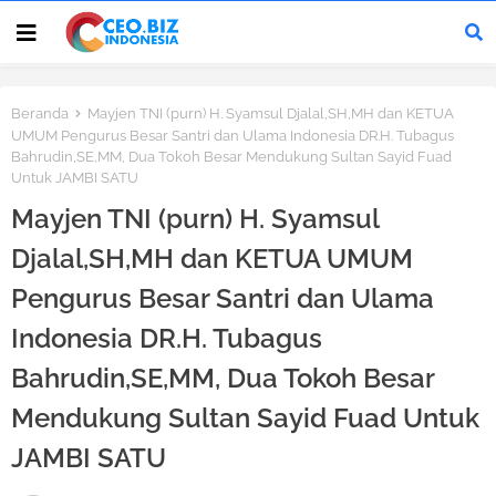
Beranda
Mayjen TNI (purn) H. Syamsul Djalal,SH,MH dan KETUA
UMUM Pengurus Besar Santri dan Ulama Indonesia DR.H. Tubagus
Bahrudin,SE,MM, Dua Tokoh Besar Mendukung Sultan Sayid Fuad
Untuk JAMBI SATU
Mayjen TNI (purn) H. Syamsul
Djalal,SH,MH dan KETUA UMUM
Pengurus Besar Santri dan Ulama
Indonesia DR.H. Tubagus
Bahrudin,SE,MM, Dua Tokoh Besar
Mendukung Sultan Sayid Fuad Untuk
JAMBI SATU