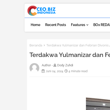
Home
Recent Posts
Features
BOx REDA
Beranda
Terdakwa Yulmanizar dan Febrian Divonis 
Terdakwa Yulmanizar dan Fe
Author -
Dody Zuhdi
Juni 04, 2024
4 minute read