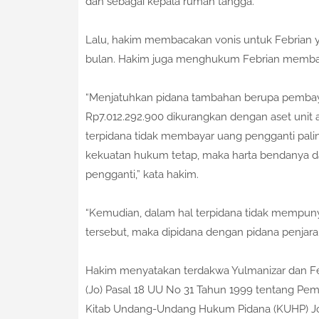
dan sebagai kepala rumah tangga.
Lalu, hakim membacakan vonis untuk Febrian y
bulan. Hakim juga menghukum Febrian membaya
“Menjatuhkan pidana tambahan berupa pembay
Rp7.012.292.900 dikurangkan dengan aset unit a
terpidana tidak membayar uang pengganti pal
kekuatan hukum tetap, maka harta bendanya dap
pengganti,” kata hakim.
“Kemudian, dalam hal terpidana tidak mempun
tersebut, maka dipidana dengan pidana penjara 
Hakim menyatakan terdakwa Yulmanizar dan Febr
(Jo) Pasal 18 UU No 31 Tahun 1999 tentang Pemb
Kitab Undang-Undang Hukum Pidana (KUHP) Jo 