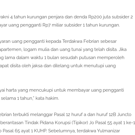
akni 4 tahun kurungan penjara dan denda Rp200 juta subsider 2
r uang pengganti Rp7 miliar subsider 1 tahun kurungan.
aran uang pengganti kepada Terdakwa Febrian sebesar
partemen, logam mulia dan uang tunai yang telah disita. Jika
ing lama dalam waktu 1 bulan sesudah putusan memperoleh
at disita oleh jaksa dan dilelang untuk menutupi uang
yai harta yang mencukupi untuk membayar uang pengganti
selama 1 tahun,” kata hakim.
ian terbukti melanggar Pasal 12 huruf a dan huruf 12B Juncto
erantasan Tindak Pidana Korupsi (Tipikor) Jo Pasal 55 ayat 1 ke-1
Pasal 65 ayat 1 KUHP. Sebelumnya, terdakwa Yulmanizar