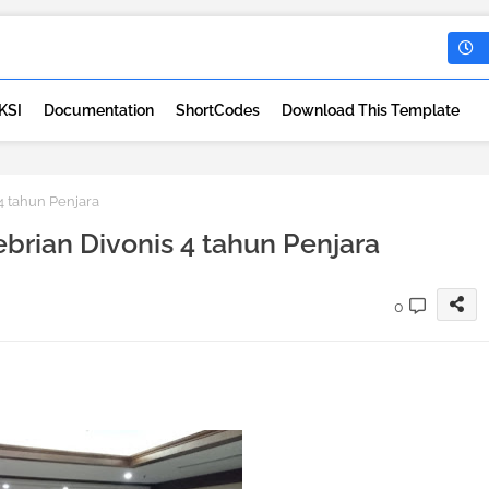
KSI
Documentation
ShortCodes
Download This Template
4 tahun Penjara
brian Divonis 4 tahun Penjara
0