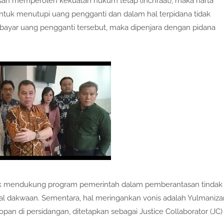
san memperoleh kekuatan hukum tetap (inchraat), maka harta
untuk menutupi uang pengganti dan dalam hal terpidana tidak
yar uang pengganti tersebut, maka dipenjara dengan pidana
dak mendukung program pemerintah dalam pemberantasan tindak
al dakwaan. Sementara, hal meringankan vonis adalah Yulmaniza
an di persidangan, ditetapkan sebagai Justice Collaborator (JC)