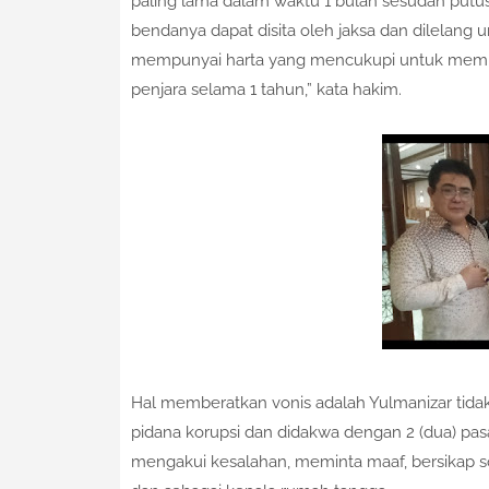
paling lama dalam waktu 1 bulan sesudah putu
bendanya dapat disita oleh jaksa dan dilelang 
mempunyai harta yang mencukupi untuk memba
penjara selama 1 tahun,” kata hakim.
Hal memberatkan vonis adalah Yulmanizar ti
pidana korupsi dan didakwa dengan 2 (dua) pas
mengakui kesalahan, meminta maaf, bersikap sop