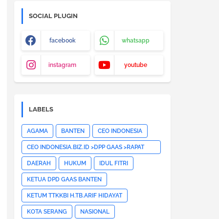
SOCIAL PLUGIN
facebook
whatsapp
instagram
youtube
LABELS
AGAMA
BANTEN
CEO INDONESIA
CEO INDONESIA.BIZ.ID >DPP GAAS >RAPAT
PLENO DPP GAAS >JAKARTA
DAERAH
HUKUM
IDUL FITRI
PUSAT>HOTNEWS>
KETUA DPD GAAS BANTEN
KETUM TTKKBI H.TB.ARIF HIDAYAT
KOTA SERANG
NASIONAL