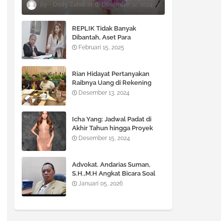
Dody Zuhdi
Desember 12, 2024
REPLIK Tidak Banyak
Dibantah, Aset Para
TERGUGAT Terancam di SITA
Februari 15, 2025
!!!
Rian Hidayat Pertanyakan
Raibnya Uang di Rekening
Bank BNI Cabang Fatmawati
Desember 13, 2024
Icha Yang: Jadwal Padat di
Akhir Tahun hingga Proyek
Besar di 2025
Desember 15, 2024
Advokat. Andarias Suman,
S.H.,M.H Angkat Bicara Soal
KUHP dan KUHAP yang Baru
Januari 05, 2026
diberlakukan Pemerintah