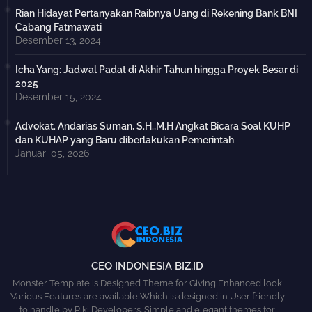
Rian Hidayat Pertanyakan Raibnya Uang di Rekening Bank BNI
Cabang Fatmawati
Desember 13, 2024
Icha Yang: Jadwal Padat di Akhir Tahun hingga Proyek Besar di
2025
Desember 15, 2024
Advokat. Andarias Suman, S.H.,M.H Angkat Bicara Soal KUHP
dan KUHAP yang Baru diberlakukan Pemerintah
Januari 05, 2026
CEO INDONESIA BIZ.ID
Monster Template is Designed Theme for Giving Enhanced look
Various Features are available Which is designed in User friendly
to handle by Piki Developers. Simple and elegant themes for