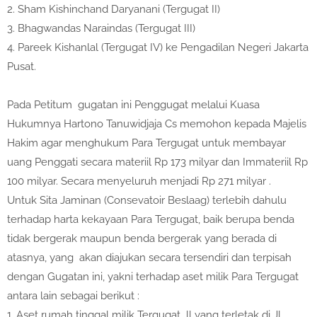
2. Sham Kishinchand Daryanani (Tergugat II)
3. Bhagwandas Naraindas (Tergugat III)
4. Pareek Kishanlal (Tergugat IV) ke Pengadilan Negeri Jakarta
Pusat.
Pada Petitum gugatan ini Penggugat melalui Kuasa
Hukumnya Hartono Tanuwidjaja Cs memohon kepada Majelis
Hakim agar menghukum Para Tergugat untuk membayar
uang Penggati secara materiil Rp 173 milyar dan Immateriil Rp
100 milyar. Secara menyeluruh menjadi Rp 271 milyar .
Untuk Sita Jaminan (Consevatoir Beslaag) terlebih dahulu
terhadap harta kekayaan Para Tergugat, baik berupa benda
tidak bergerak maupun benda bergerak yang berada di
atasnya, yang akan diajukan secara tersendiri dan terpisah
dengan Gugatan ini, yakni terhadap aset milik Para Tergugat
antara lain sebagai berikut :
1. Aset rumah tinggal milik Tergugat ll yang terletak di Jl.