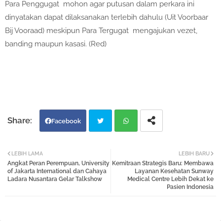
Para Penggugat mohon agar putusan dalam perkara ini
dinyatakan dapat dilaksanakan terlebih dahulu (Uit Voorbaar
Bij Vooraad) meskipun Para Tergugat mengajukan vezet,
banding maupun kasasi. (Red)
Facebook
Twi
Wh
LEBIH LAMA
LEBIH BARU
Angkat Peran Perempuan, University
Kemitraan Strategis Baru: Membawa
tter
atsa
of Jakarta International dan Cahaya
Layanan Kesehatan Sunway
Ladara Nusantara Gelar Talkshow
Medical Centre Lebih Dekat ke
Pasien Indonesia
pp