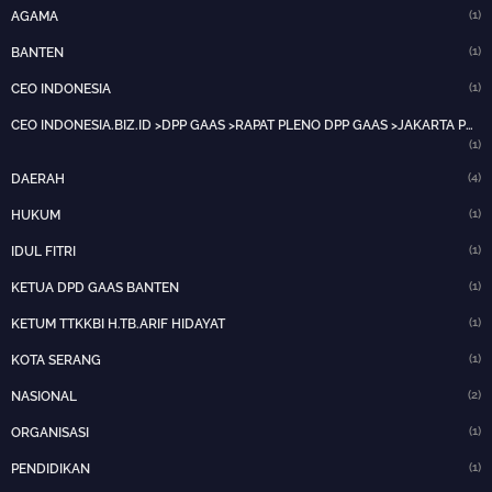
(1)
AGAMA
(1)
BANTEN
(1)
CEO INDONESIA
CEO INDONESIA.BIZ.ID >DPP GAAS >RAPAT PLENO DPP GAAS >JAKARTA PUSAT>HOTNEWS>
(1)
(4)
DAERAH
(1)
HUKUM
(1)
IDUL FITRI
(1)
KETUA DPD GAAS BANTEN
(1)
KETUM TTKKBI H.TB.ARIF HIDAYAT
(1)
KOTA SERANG
(2)
NASIONAL
(1)
ORGANISASI
(1)
PENDIDIKAN