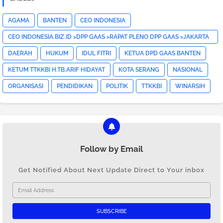
AGAMA
BANTEN
CEO INDONESIA
CEO INDONESIA.BIZ.ID >DPP GAAS >RAPAT PLENO DPP GAAS >JAKARTA
PUSAT>HOTNEWS>
DAERAH
HUKUM
IDUL FITRI
KETUA DPD GAAS BANTEN
KETUM TTKKBI H.TB.ARIF HIDAYAT
KOTA SERANG
NASIONAL
ORGANISASI
PENDIDIKAN
POLITIK
TTKKBI
WINARSIH
Follow by Email
Get Notified About Next Update Direct to Your inbox