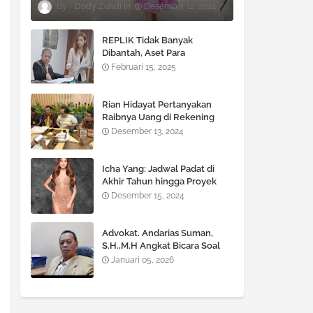
Dody Zuhdi
Desember 12, 2024
REPLIK Tidak Banyak
Dibantah, Aset Para
TERGUGAT Terancam di SITA
Februari 15, 2025
!!!
Rian Hidayat Pertanyakan
Raibnya Uang di Rekening
Bank BNI Cabang Fatmawati
Desember 13, 2024
Icha Yang: Jadwal Padat di
Akhir Tahun hingga Proyek
Besar di 2025
Desember 15, 2024
Advokat. Andarias Suman,
S.H.,M.H Angkat Bicara Soal
KUHP dan KUHAP yang Baru
Januari 05, 2026
diberlakukan Pemerintah