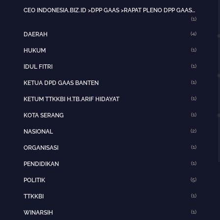
CEO INDONESIA.BIZ.ID >DPP GAAS >RAPAT PLENO DPP GAAS >JAKARTA PUSAT>HOTNEWS>
(1)
(4)
DAERAH
(1)
HUKUM
(1)
IDUL FITRI
(1)
KETUA DPD GAAS BANTEN
(1)
KETUM TTKKBI H.TB.ARIF HIDAYAT
(1)
KOTA SERANG
(2)
NASIONAL
(1)
ORGANISASI
(1)
PENDIDIKAN
(5)
POLITIK
(1)
TTKKBI
(1)
WINARSIH