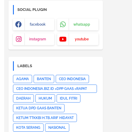
SOCIAL PLUGIN
facebook
whatsapp
instagram
youtube
LABELS
AGAMA
BANTEN
CEO INDONESIA
CEO INDONESIA.BIZ.ID >DPP GAAS >RAPAT
PLENO DPP GAAS >JAKARTA
DAERAH
HUKUM
IDUL FITRI
PUSAT>HOTNEWS>
KETUA DPD GAAS BANTEN
KETUM TTKKBI H.TB.ARIF HIDAYAT
KOTA SERANG
NASIONAL