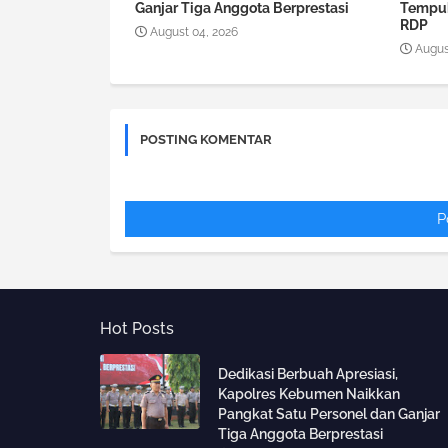
Ganjar Tiga Anggota Berprestasi
Tempuh
RDP
August 04, 2026
Augus
POSTING KOMENTAR
P
Hot Posts
Dedikasi Berbuah Apresiasi,
Kapolres Kebumen Naikkan
Pangkat Satu Personel dan Ganjar
Tiga Anggota Berprestasi