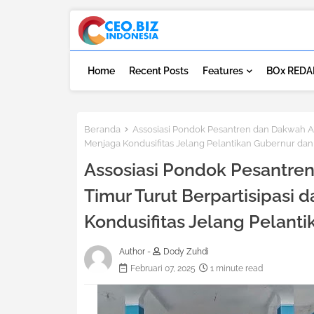
Home
Recent Posts
Features
BOx REDA
Beranda
Assosiasi Pondok Pesantren dan Dakwah Ala
Menjaga Kondusifitas Jelang Pelantikan Gubernur da
Assosiasi Pondok Pesantre
Timur Turut Berpartisipasi
Kondusifitas Jelang Pelant
Author -
Dody Zuhdi
Februari 07, 2025
1 minute read