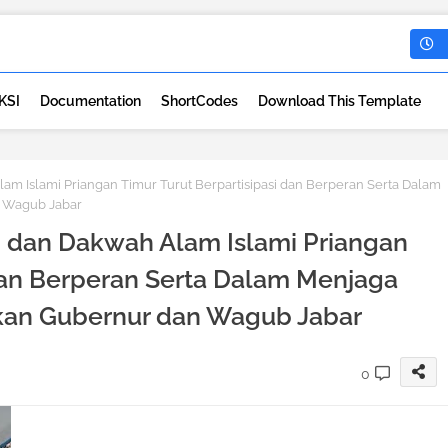
KSI
Documentation
ShortCodes
Download This Template
m Islami Priangan Timur Turut Berpartisipasi dan Berperan Serta Dalam
n Wagub Jabar
n dan Dakwah Alam Islami Priangan
 dan Berperan Serta Dalam Menjaga
ikan Gubernur dan Wagub Jabar
0