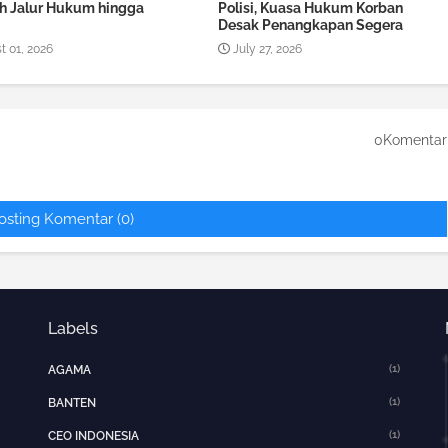
 Jalur Hukum hingga
Polisi, Kuasa Hukum Korban
Desak Penangkapan Segera
t 01, 2026
July 27, 2026
0Komentar
osting Komentar (0)
Labels
(1)
AGAMA
(1)
BANTEN
(1)
CEO INDONESIA