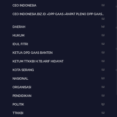
(1)
CEO INDONESIA
CEO INDONESIA.BIZ.ID >DPP GAAS >RAPAT PLENO DPP GAAS >JAKARTA PUSAT>HOTNEWS>
(1)
(4)
DAERAH
(1)
HUKUM
(1)
IDUL FITRI
(1)
KETUA DPD GAAS BANTEN
(1)
KETUM TTKKBI H.TB.ARIF HIDAYAT
(1)
KOTA SERANG
(2)
NASIONAL
(1)
ORGANISASI
(1)
PENDIDIKAN
(5)
POLITIK
(1)
TTKKBI