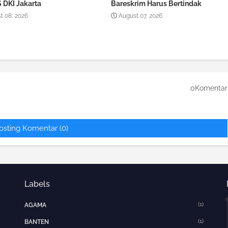
 DKI Jakarta
Bareskrim Harus Bertindak
t 08, 2026
August 07, 2026
0Komentar
osting Komentar (0)
Labels
(1)
AGAMA
(1)
BANTEN