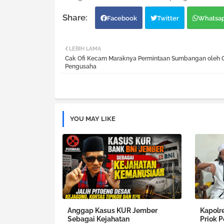
Facebook
Twitter
Whatsa
LEBIH LAMA
Cak Ofi Kecam Maraknya Permintaan Sumbangan oleh 
Pengusaha
YOU MAY LIKE
Anggap Kasus KUR Jember
Kapolr
Sebagai Kejahatan
Priok 