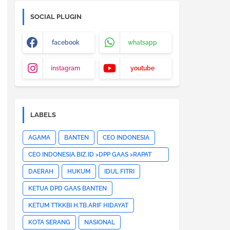
SOCIAL PLUGIN
facebook
whatsapp
instagram
youtube
LABELS
AGAMA
BANTEN
CEO INDONESIA
CEO INDONESIA.BIZ.ID >DPP GAAS >RAPAT
PLENO DPP GAAS >JAKARTA
DAERAH
HUKUM
IDUL FITRI
PUSAT>HOTNEWS>
KETUA DPD GAAS BANTEN
KETUM TTKKBI H.TB.ARIF HIDAYAT
KOTA SERANG
NASIONAL