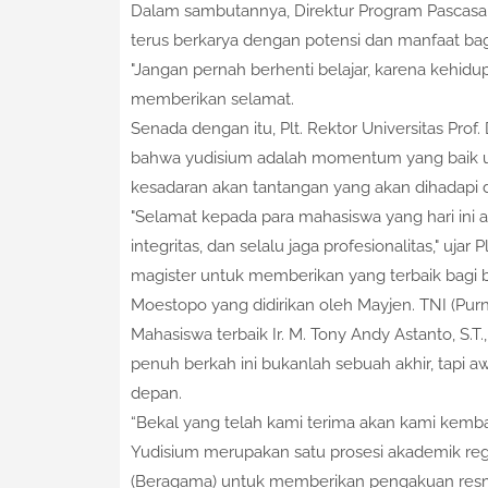
Dalam sambutannya, Direktur Program Pascasarja
terus berkarya dengan potensi dan manfaat bagi
"Jangan pernah berhenti belajar, karena kehidu
memberikan selamat.
Senada dengan itu, Plt. Rektor Universitas Prof
bahwa yudisium adalah momentum yang baik u
kesadaran akan tantangan yang akan dihadapi 
"Selamat kepada para mahasiswa yang hari ini ak
integritas, dan selalu jaga profesionalitas," uja
magister untuk memberikan yang terbaik bagi b
Moestopo yang didirikan oleh Mayjen. TNI (Pur
Mahasiswa terbaik Ir. M. Tony Andy Astanto, S
penuh berkah ini bukanlah sebuah akhir, tapi
depan.
“Bekal yang telah kami terima akan kami kemba
Yudisium merupakan satu prosesi akademik regu
(Beragama) untuk memberikan pengakuan resmi