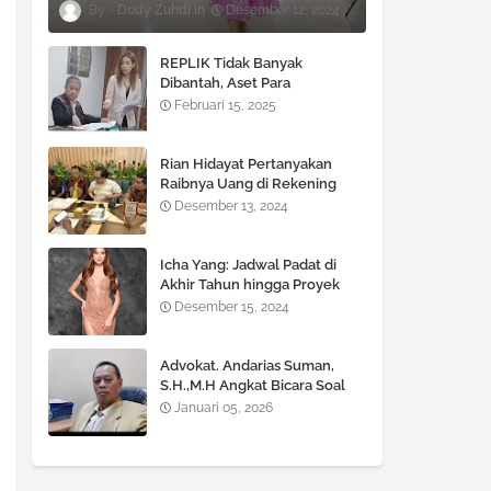
Dody Zuhdi
Desember 12, 2024
REPLIK Tidak Banyak
Dibantah, Aset Para
TERGUGAT Terancam di SITA
Februari 15, 2025
!!!
Rian Hidayat Pertanyakan
Raibnya Uang di Rekening
Bank BNI Cabang Fatmawati
Desember 13, 2024
Icha Yang: Jadwal Padat di
Akhir Tahun hingga Proyek
Besar di 2025
Desember 15, 2024
Advokat. Andarias Suman,
S.H.,M.H Angkat Bicara Soal
KUHP dan KUHAP yang Baru
Januari 05, 2026
diberlakukan Pemerintah