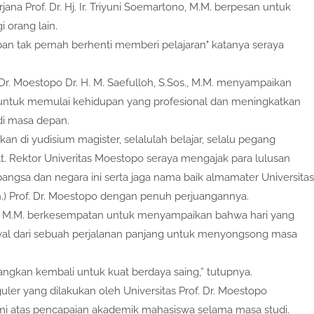
na Prof. Dr. Hj. Ir. Triyuni Soemartono, M.M. berpesan untuk
 orang lain.
pan tak pernah berhenti memberi pelajaran" katanya seraya
. Dr. Moestopo Dr. H. M. Saefulloh, S.Sos., M.M. menyampaikan
ntuk memulai kehidupan yang profesional dan meningkatkan
di masa depan.
an di yudisium magister, selalulah belajar, selalu pegang
r Plt. Rektor Univeritas Moestopo seraya mengajak para lulusan
angsa dan negara ini serta jaga nama baik almamater Universitas
n.) Prof. Dr. Moestopo dengan penuh perjuangannya.
.T., M.M. berkesempatan untuk menyampaikan bahwa hari yang
 awal dari sebuah perjalanan panjang untuk menyongsong masa
ngkan kembali untuk kuat berdaya saing,” tutupnya.
ler yang dilakukan oleh Universitas Prof. Dr. Moestopo
 atas pencapaian akademik mahasiswa selama masa studi.