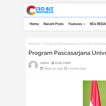
Home
Recent Posts
Features
BOx REDA
Beranda
Program Pascasarjana Universitas Moestop
Program Pascasarjana Unive
Author -
Dody Zuhdi
Maret 19, 2025
1 minute read