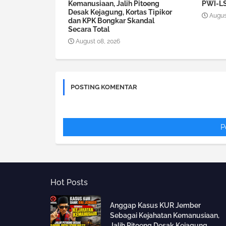
Kemanusiaan, Jalih Pitoeng
PWI-LS
Desak Kejagung, Kortas Tipikor
Augus
dan KPK Bongkar Skandal
Secara Total
August 08, 2026
POSTING KOMENTAR
P
Hot Posts
Anggap Kasus KUR Jember
Sebagai Kejahatan Kemanusiaan,
Jalih Pitoeng Desak Kejagung,