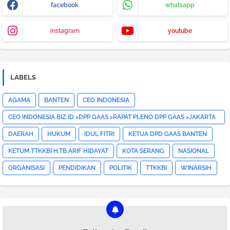
facebook
whatsapp
instagram
youtube
LABELS
AGAMA
BANTEN
CEO INDONESIA
CEO INDONESIA.BIZ.ID >DPP GAAS >RAPAT PLENO DPP GAAS >JAKARTA
PUSAT>HOTNEWS>
DAERAH
HUKUM
IDUL FITRI
KETUA DPD GAAS BANTEN
KETUM TTKKBI H.TB.ARIF HIDAYAT
KOTA SERANG
NASIONAL
ORGANISASI
PENDIDIKAN
POLITIK
TTKKBI
WINARSIH