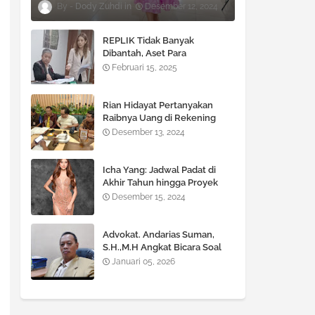
Dody Zuhdi
Desember 12, 2024
REPLIK Tidak Banyak
Dibantah, Aset Para
TERGUGAT Terancam di SITA
Februari 15, 2025
!!!
Rian Hidayat Pertanyakan
Raibnya Uang di Rekening
Bank BNI Cabang Fatmawati
Desember 13, 2024
Icha Yang: Jadwal Padat di
Akhir Tahun hingga Proyek
Besar di 2025
Desember 15, 2024
Advokat. Andarias Suman,
S.H.,M.H Angkat Bicara Soal
KUHP dan KUHAP yang Baru
Januari 05, 2026
diberlakukan Pemerintah