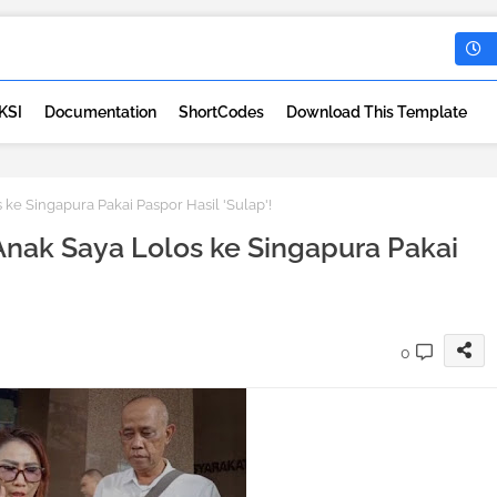
KSI
Documentation
ShortCodes
Download This Template
ke Singapura Pakai Paspor Hasil 'Sulap'!
Anak Saya Lolos ke Singapura Pakai
0