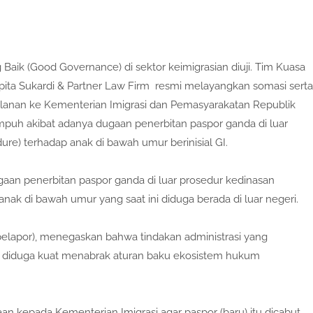
aik (Good Governance) di sektor keimigrasian diuji. Tim Kuasa
a Sukardi & Partner Law Firm resmi melayangkan somasi serta
anan ke Kementerian Imigrasi dan Pemasyarakatan Republik
empuh akibat adanya dugaan penerbitan paspor ganda di luar
re) terhadap anak di bawah umur berinisial GI.
aan penerbitan paspor ganda di luar prosedur kedinasan
ak di bawah umur yang saat ini diduga berada di luar negeri.
(pelapor), menegaskan bahwa tindakan administrasi yang
but diduga kuat menabrak aturan baku ekosistem hukum
aan kepada Kementerian Imigrasi agar paspor (baru) itu dicabut.