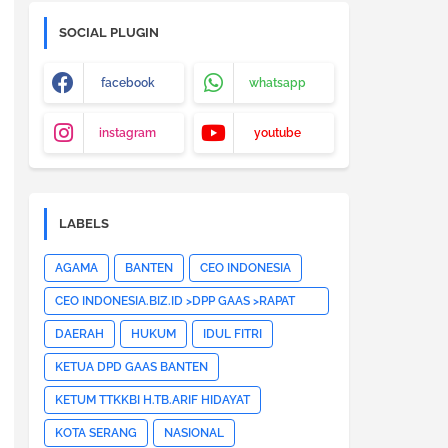
SOCIAL PLUGIN
facebook
whatsapp
instagram
youtube
LABELS
AGAMA
BANTEN
CEO INDONESIA
CEO INDONESIA.BIZ.ID >DPP GAAS >RAPAT
PLENO DPP GAAS >JAKARTA
DAERAH
HUKUM
IDUL FITRI
PUSAT>HOTNEWS>
KETUA DPD GAAS BANTEN
KETUM TTKKBI H.TB.ARIF HIDAYAT
KOTA SERANG
NASIONAL