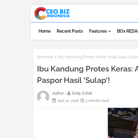
Home
Recent Posts
Features
BOx REDA
Beranda
Ibu Kandung Protes Keras: Anak Saya Lolos 
Ibu Kandung Protes Keras: 
Paspor Hasil 'Sulap'!
Author -
Dody Zuhdi
Juni 10, 2026
3 minute read