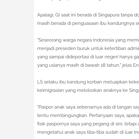
​Apalagi, GI saat ini berada di Singapura tanp
masih berada di penguasaan ibu kandungnya se
​"Seseorang warga negara Indonesia yang memili
menjadi preseden buruk untuk ketertiban admini
yang sampai dideportasi di luar negeri hanya g
yang usianya masih di bawah 18 tahun," jelas E
LS selaku ibu kandung korban meluapkan ke
keimigrasian yang meloloskan anaknya ke Sin
​"Paspor anak saya sebenarnya ada di tangan say
tentu membingungkan. Pertanyaan saya, apakah b
fisik paspornya saya yang pegang di sini, tetapi
mengetahui anak saya tiba-tiba sudah di luar Ind