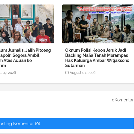
um Jurnalis, Jalih Pitoeng
Oknum Polisi Kebon Jeruk Jadi
Kapolri Segera Ambil
Backing Mafia Tanah Merampas
h Atas Aduan ke
Hak Keluarga Ambar Witjaksono
rim
Sutarman
t 07, 2026
August 07, 2026
0Komentar
osting Komentar (0)