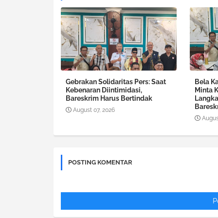
Gebrakan Solidaritas Pers: Saat
Bela Ka
Kebenaran Diintimidasi,
Minta 
Bareskrim Harus Bertindak
Langka
Baresk
August 07, 2026
Augus
POSTING KOMENTAR
P