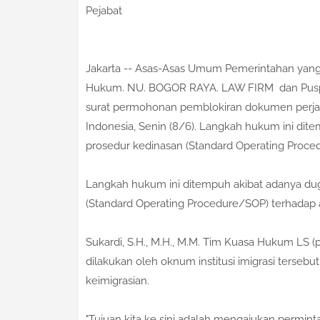
Pejabat
Jakarta -- Asas-Asas Umum Pemerintahan yang B
Hukum. NU. BOGOR RAYA. LAW FIRM dan Puspit
surat permohonan pemblokiran dokumen perjal
Indonesia, Senin (8/6). Langkah hukum ini dit
prosedur kedinasan (Standard Operating Procedu
Langkah hukum ini ditempuh akibat adanya dug
(Standard Operating Procedure/SOP) terhadap an
Sukardi, S.H., M.H., M.M. Tim Kuasa Hukum LS 
dilakukan oleh oknum institusi imigrasi terse
keimigrasian.
​"Tujuan kita ke sini adalah mengajukan permint