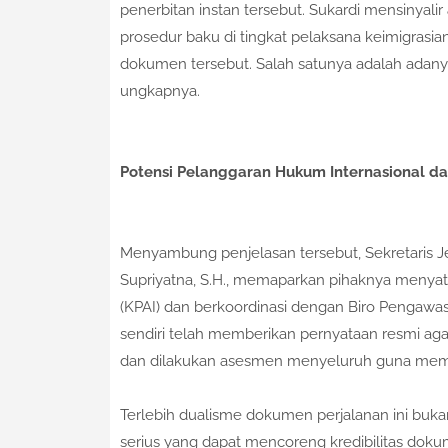
penerbitan instan tersebut. Sukardi mensinyali
prosedur baku di tingkat pelaksana keimigras
dokumen tersebut. Salah satunya adalah adanya 
ungkapnya.
Potensi Pelanggaran Hukum Internasional d
​Menyambung penjelasan tersebut, Sekretaris J
Supriyatna, S.H., memaparkan pihaknya menya
(KPAI) dan berkoordinasi dengan Biro Pengawasa
sendiri telah memberikan pernyataan resmi ag
dan dilakukan asesmen menyeluruh guna memp
​Terlebih dualisme dokumen perjalanan ini buka
serius yang dapat mencoreng kredibilitas dokum